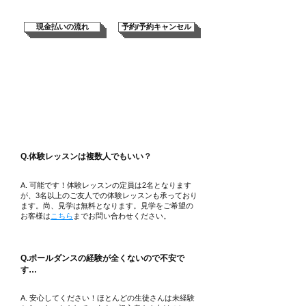
現金払いの流れ
予約/予約キャンセル
体験レッスンについて
Q.​体験レッスンは複数人でもいい？
A. 可能です！体験レッスンの定員は2名となります
が、3名以上のご友人での体験レッスンも承っており
ます。尚、見学は無料となります。見学をご希望の
お客様は
こち
ら
までお問い合わせください。
Q.ポールダンスの経験が全くないので不安で
す…
A. 安心してください！ほとんどの生徒さんは未経験