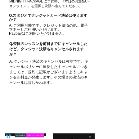
MIDNIGHT PACKAGE ご予約時、『本日のお支払い-
オンライン-』を選択し決済へ進んでください。
Q.​スタジオでクレジットカード決済は使えます
か？
A. ご利用可能です。クレジット決済の他、電子
マネーもご利用いただけます。
Paypayはご利用いただけません。
Q.翌日のレッスンを前日までにキャンセルした
けど、クレジット決済もキャンセルされます
か？
A. クレジット決済のキャンセルは可能です。キ
ャンセルポリシーに違反したキャンセルにつき
ましては、規約に記載がございますようにキャ
ンセル料金が発生します。その場合の決済のキ
ャンセルは致しかねます。
オンライン決済の流れ
​1.予約確認をクリック
​2.ログイン画面から新規登録