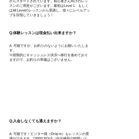
からスタートされています。初心者さん向けのレッ
スンのご用意がございます。最初はLevel 1、もしく
はAll Levelのレッスン
から受講し、徐々にレベルアッ
プを目指していきましょう！
Q.​体験レッスンは現金払い出来ますか？
A. 可能ですが、お釣りのないようにお願いいたしま
す。
※段階的にキャッシュレス決済へ移行を進めており
ますので、お釣りの準備はございません。
入会について
Q.​入会しなくても通えますか？
A. 可能です！ビジター様（Drop in）もレッスンの受
講ができます。OPEN POLE（自主練習の時間）は