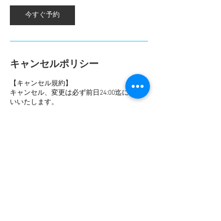
今すぐ予約
キャンセルポリシー
【キャンセル規約】
キャンセル、変更は必ず前日24:00迄にお願
いいたします。
それ以降のキャンセル、変更はキャンセル料
金(レッスン/レンタル料金100%)のお支払
い、又はチケットを消化させていただきま
す。
【Cancellation Policy】
All cancellations and rescheduling must be
made by the day before.
No-shows, cancellations and changes made
after 24:00 the day before will cost you 100% of
the lesson/rental fee or ticket.