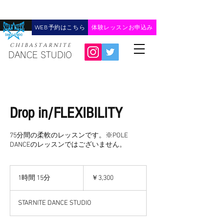
WEB予約はこちら
体験レッスンお申込み
C H I B A ​S T A R N I T E
DANCE STUDIO
Drop in/FLEXIBILITY
75分間の柔軟のレッスンです。※POLE
DANCEのレッスンではございません。
3,300
円
1時間 15分
1
￥3,300
時
1
STARNITE DANCE STUDIO
5
分