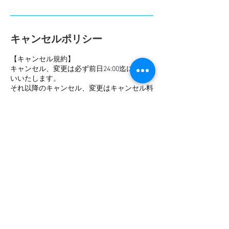
キャンセルポリシー
【キャンセル規約】
キャンセル、変更は必ず前日24:00迄にお願
いいたします。
それ以降のキャンセル、変更はキャンセル料
金(レッスン/レンタル料金100%)のお支払
い、又はチケットを消化させていただきま
す。
【Cancellation Policy】
All cancellations and rescheduling must be
made by the day before.
No-shows, cancellations and changes made
after 24:00 the day before will cost you 100% of
the lesson/rental fee or ticket.