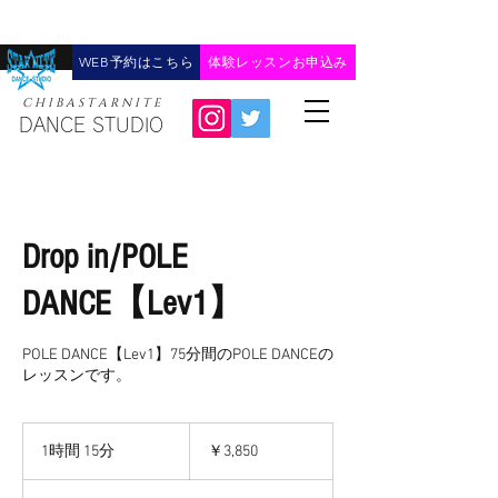
WEB予約はこちら
体験レッスンお申込み
C H I B A ​S T A R N I T E
DANCE STUDIO
Drop in/POLE
DANCE【Lev1】
POLE DANCE【Lev1】75分間のPOLE DANCEの
レッスンです。
3,850
円
1時間 15分
1
￥3,850
時
1