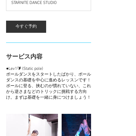
STARNITE DANCE STUDIO
5
分
今すぐ予約
サービス内容
●Lev1🔰 (Static pole)
ポールダンスをスタートしたばかり、ポール
ダンスの基礎を中心に進めるレッスンです！
ポールに登る、挟むのが慣れていない、これ
から逆さまなどのトリックに挑戦する方向
け。まずは基礎を一緒に身につけましょう！