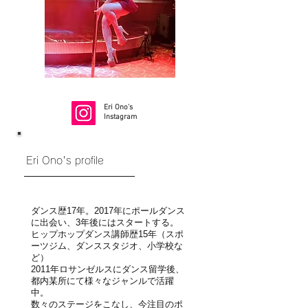
Eri Ono's
Instagram
Eri Ono's profile
ダンス歴17年。2017年にポールダンス
に出会い、3年後にはスタートする。
ヒップホップダンス講師歴15年（スポ
ーツジム、ダンススタジオ、小学校な
ど）
2011年ロサンゼルスにダンス留学後、
都内某所にて様々なジャンルで活躍
中。
数々のステージをこなし、今注目のポ