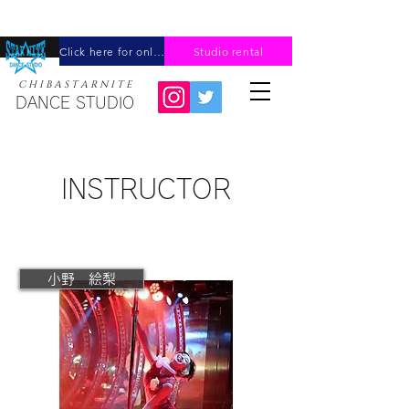
Click here for online reservation
Studio rental
C H I B A ​S T A R N I T E
DANCE STUDIO
​INSTRUCTOR
小野 絵梨