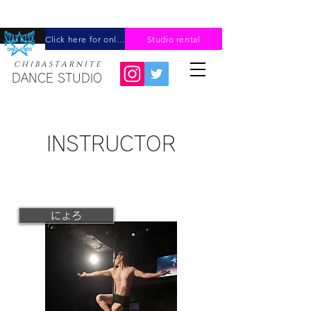
Click here for online reservation
Studio rental
C H I B A ​S T A R N I T E
DANCE STUDIO
​INSTRUCTOR
にょろ